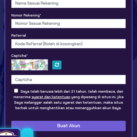
Nomor Rekening*
Referral
Captcha*
Saya telah berusia lebih dari 21 tahun, telah membaca, dan
menerima
syarat dan ketentuan
yang dipasang di situs ini, jika
Saya melanggar salah satu syarat dan ketentuan, maka situs
berhak untuk menghentikan atau menangguhkan akun Saya.
Buat Akun